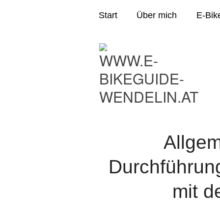
Start
Über mich
E-Bik
Allge
Durchführun
mit d